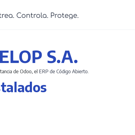
cursos
Contáctanos
Ingresa
Tienda
L
LOP S.A.
tancia de Odoo, el
ERP de Código Abierto
.
stalados