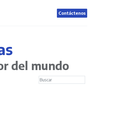
Contáctenos
0
egal Case
Eventos
Foro
Cursos
as
or del mundo